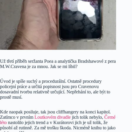
Už třetí příběh seržanta Poea a analytička Bradshawové z pera
M.W.Cravena je za mnou. Jak se mi líbil?
Úvod je spíše suchý a procedurální. Ostatně procedury
policejní práce a určitá popisnost jsou pro Cravenovu
dosavadní tvorbu relativně určující. Nepřehání to, ale být to
prostě musí.
Kde naopak posiluje, tak jsou cliffhangery na konci kapitol.
Zatímco v prvním
Loutkovém divadle
jich tolik nebylo,
Černé
léto
nastolilo jejich trend a v Kurátorovi jich je už tolik, že
působí až rutinně. Za mě trošku škoda. Nicméně knihu to jako