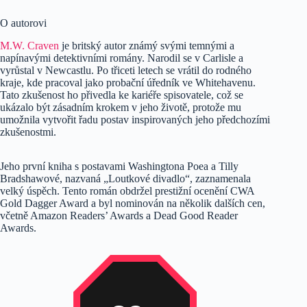
O autorovi
M.W. Craven
je britský autor známý svými temnými a
napínavými detektivními romány. Narodil se v Carlisle a
vyrůstal v Newcastlu. Po třiceti letech se vrátil do rodného
kraje, kde pracoval jako probační úředník ve Whitehavenu.
Tato zkušenost ho přivedla ke kariéře spisovatele, což se
ukázalo být zásadním krokem v jeho životě, protože mu
umožnila vytvořit řadu postav inspirovaných jeho předchozími
zkušenostmi.
Jeho první kniha s postavami Washingtona Poea a Tilly
Bradshawové, nazvaná „Loutkové divadlo“, zaznamenala
velký úspěch. Tento román obdržel prestižní ocenění CWA
Gold Dagger Award a byl nominován na několik dalších cen,
včetně Amazon Readers’ Awards a Dead Good Reader
Awards​.