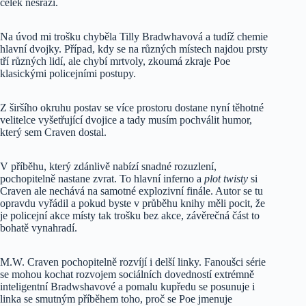
celek nesráží.
Na úvod mi trošku chyběla Tilly Bradwhavová a tudíž chemie
hlavní dvojky. Případ, kdy se na různých místech najdou prsty
tří různých lidí, ale chybí mrtvoly, zkoumá zkraje Poe
klasickými policejními postupy.
Z širšího okruhu postav se více prostoru dostane nyní těhotné
velitelce vyšetřující dvojice a tady musím pochválit humor,
který sem Craven dostal.
V příběhu, který zdánlivě nabízí snadné rozuzlení,
pochopitelně nastane zvrat. To hlavní inferno a
plot twisty
si
Craven ale nechává na samotné explozivní finále. Autor se tu
opravdu vyřádil a pokud byste v průběhu knihy měli pocit, že
je policejní akce místy tak trošku bez akce, závěrečná část to
bohatě vynahradí.
M.W. Craven pochopitelně rozvíjí i delší linky. Fanoušci série
se mohou kochat rozvojem sociálních dovedností extrémně
inteligentní Bradwshavové a pomalu kupředu se posunuje i
linka se smutným příběhem toho, proč se Poe jmenuje