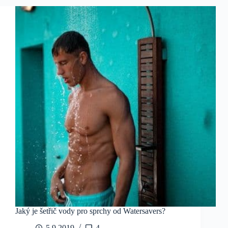
Jaký je šetřič vody pro sprchy od Watersavers?
5.9.2019
4