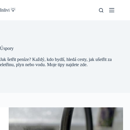
Skip
to
Inlivi 💡
content
Úspory
Jak šetřit peníze? Každý, kdo bydlí, hledá cesty, jak ušetřit za
eletřinu, plyn nebo vodu. Moje tipy najdete zde.