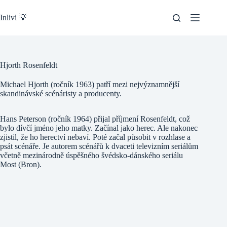
Skip
to
Inlivi 💡
content
Hjorth Rosenfeldt
Michael Hjorth (ročník 1963) patří mezi nejvýznamnější
skandinávské scénáristy a producenty.
Hans Peterson (ročník 1964) přijal příjmení Rosenfeldt, což
bylo dívčí jméno jeho matky. Začínal jako herec. Ale nakonec
zjistil, že ho herectví nebaví. Poté začal působit v rozhlase a
psát scénáře. Je autorem scénářů k dvaceti televizním seriálům
včetně mezinárodně úspěšného švédsko-dánského seriálu
Most (Bron).