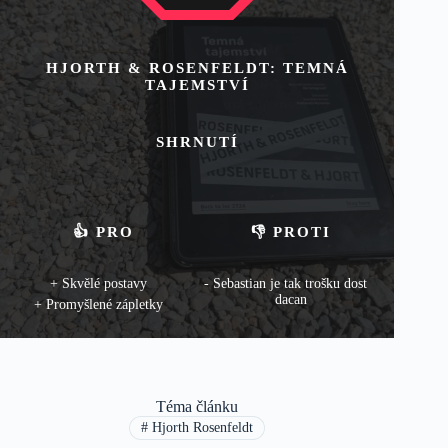
HJORTH & ROSENFELDT: TEMNÁ
TAJEMSTVÍ
SHRNUTÍ
👍 PRO
👎 PROTI
Skvělé postavy
Sebastian je tak trošku dost
dacan
Promyšlené zápletky
Téma článku
#
Hjorth Rosenfeldt