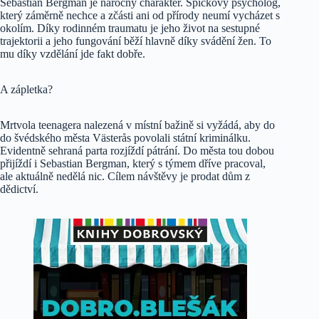
Sebastian Bergman je náročný charakter. Špičkový psycholog,
který záměrně nechce a zčásti ani od přírody neumí vycházet s
okolím. Díky rodinném traumatu je jeho život na sestupné
trajektorii a jeho fungování běží hlavně díky svádění žen. To
mu díky vzdělání jde fakt dobře.
A zápletka?
Mrtvola teenagera nalezená v místní bažině si vyžádá, aby do
do švédského města Västerås povolali státní kriminálku.
Evidentně sehraná parta rozjíždí pátrání. Do města tou dobou
přijíždí i Sebastian Bergman, který s týmem dříve pracoval,
ale aktuálně nedělá nic. Cílem návštěvy je prodat dům z
dědictví.