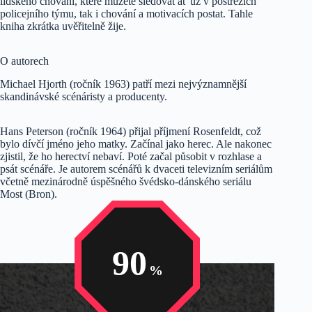
lidského chování, které můžete sledovat ať už v postřezích
policejního týmu, tak i chování a motivacích postat. Tahle
kniha zkrátka uvěřitelně žije.
O autorech
Michael Hjorth (ročník 1963) patří mezi nejvýznamnější
skandinávské scénáristy a producenty.
Hans Peterson (ročník 1964) přijal příjmení Rosenfeldt, což
bylo dívčí jméno jeho matky. Začínal jako herec. Ale nakonec
zjistil, že ho herectví nebaví. Poté začal působit v rozhlase a
psát scénáře. Je autorem scénářů k dvaceti televizním seriálům
včetně mezinárodně úspěšného švédsko-dánského seriálu
Most (Bron).
90