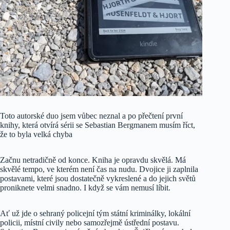
Toto autorské duo jsem vůbec neznal a po přečtení první
knihy, která otvírá sérii se Sebastian Bergmanem musím říct,
že to byla velká chyba
Začnu netradičně od konce. Kniha je opravdu skvělá. Má
skvělé tempo, ve kterém není čas na nudu. Dvojice ji zaplnila
postavami, které jsou dostatečně vykreslené a do jejich světů
proniknete velmi snadno. I když se vám nemusí líbit.
Ať už jde o sehraný policejní tým státní kriminálky, lokální
policii, místní civily nebo samozřejmě ústřední postavu.