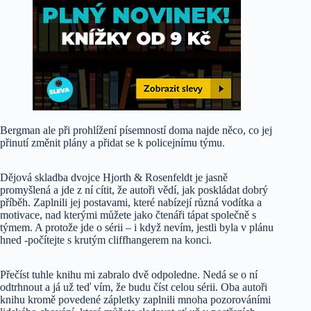
Bergman ale při prohlížení písemností doma najde něco, co jej
přinutí změnit plány a přidat se k policejnímu týmu.
Dějová skladba dvojce Hjorth & Rosenfeldt je jasně
promyšlená a jde z ní cítit, že autoři vědí, jak poskládat dobrý
příběh. Zaplnili jej postavami, které nabízejí různá vodítka a
motivace, nad kterými můžete jako čtenáři tápat společně s
týmem. A protože jde o sérii – i když nevím, jestli byla v plánu
hned -počítejte s krutým cliffhangerem na konci.
Přečíst tuhle knihu mi zabralo dvě odpoledne. Nedá se o ní
odtrhnout a já už teď vím, že budu číst celou sérii. Oba autoři
knihu kromě povedené zápletky zaplnili mnoha pozorováními