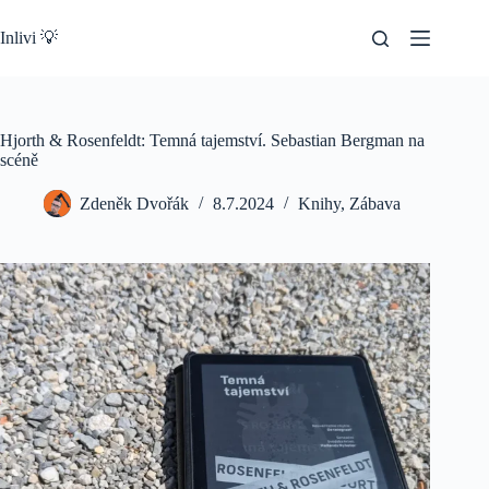
Skip
to
Inlivi 💡
content
Hjorth & Rosenfeldt: Temná tajemství. Sebastian Bergman na
scéně
Zdeněk Dvořák
8.7.2024
Knihy
,
Zábava