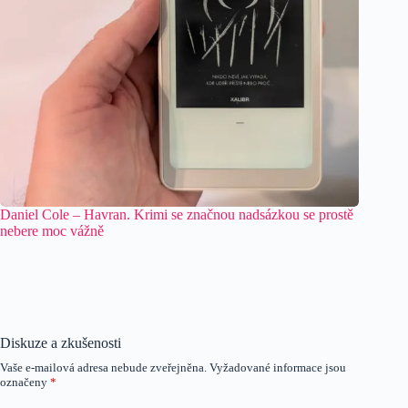
Daniel Cole – Havran. Krimi se značnou nadsázkou se prostě
nebere moc vážně
Diskuze a zkušenosti
Vaše e-mailová adresa nebude zveřejněna.
Vyžadované informace jsou
označeny
*