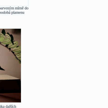
zbarveným mírně do
e podobá plamenu
ika dalších