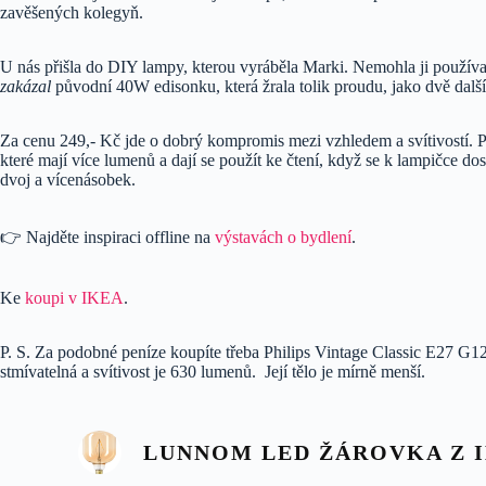
zavěšených kolegyň.
U nás přišla do DIY lampy, kterou vyráběla Marki. Nemohla ji používat
zakázal
původní 40W edisonku, která žrala tolik proudu, jako dvě další
Za cenu 249,- Kč jde o dobrý kompromis mezi vzhledem a svítivostí.
které mají více lumenů a dají se použít ke čtení, když se k lampičce dost 
dvoj a vícenásobek.
👉 Najděte inspiraci offline na
výstavách o bydlení
.
Ke
koupi v IKEA
.
P. S. Za podobné peníze koupíte třeba Philips Vintage Classic E27 G120
stmívatelná a svítivost je 630 lumenů. Její tělo je mírně menší.
LUNNOM LED ŽÁROVKA Z 