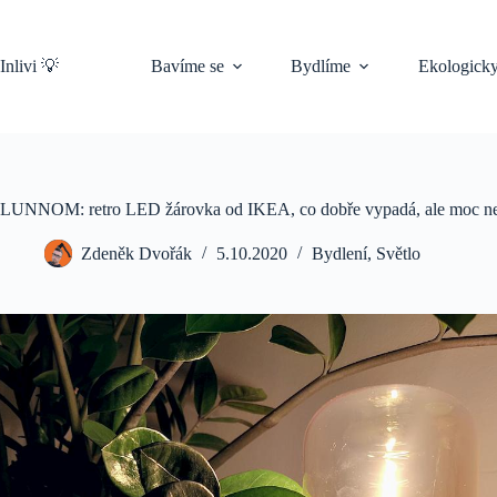
Skip
to
content
Inlivi 💡
Bavíme se
Bydlíme
Ekologick
LUNNOM: retro LED žárovka od IKEA, co dobře vypadá, ale moc ne
Zdeněk Dvořák
5.10.2020
Bydlení
,
Světlo