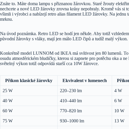
Znáte to. Máte doma lampu s přiznanou žárovkou. Staré žrouty elektřin
nechcete a nové LED žárovky zrovna krásy nepobraly. Kromě vás si to
všimli i výrobci a nabízejí retro alias filament LED žárovky. Na jednu
mrknu.
Na úvod poznámka. Retro LED se hodí jen někde. Aby totiž vzhlede
původní žárovky s vláky, mají jen málo LED čipů a tudíž malý výkon.
Konkrétně model LUNNOM od IKEA má svítivost jen 80 lumenů. To j
osudu atmosférickém bludičky, kterou si zapnete pro potěchu oka a ne k
světelný výkon totiž odpovídá starší cca 10W žárovce.
Příkon klasické žárovky
Ekvivalent v lumenech
Příko
25 W
220–230 lm
4 W
40 W
410–440 lm
6 W
60 W
770–820 lm
10 W
75 W
930–1000 lm
13 W