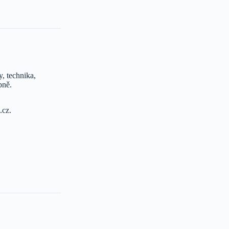
, technika,
bně.
.cz.