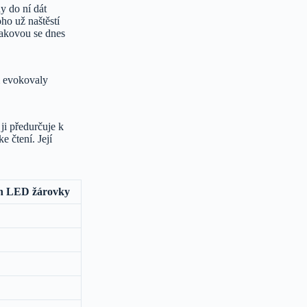
y do ní dát
ho už naštěstí
 takovou se dnes
m evokovaly
i předurčuje k
e čtení. Její
n LED žárovky