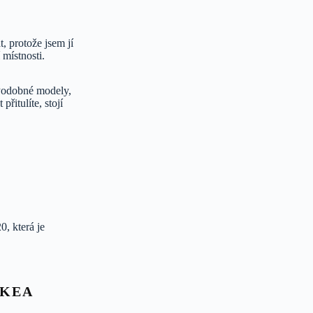
, protože jsem jí
 místnosti.
 Podobné modely,
přitulíte, stojí
, která je
IKEA