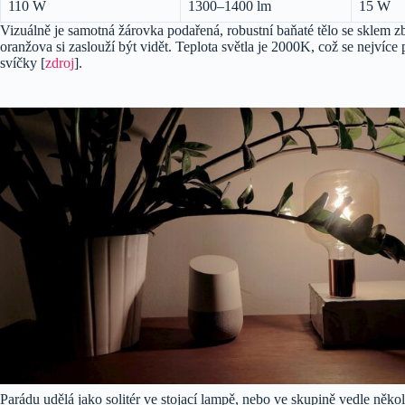
110 W
1300–1400 lm
15 W
Vizuálně je samotná žárovka podařená, robustní baňaté tělo se sklem 
oranžova si zaslouží být vidět. Teplota světla je 2000K, což se nejvíc
svíčky [
zdroj
].
Parádu udělá jako solitér ve stojací lampě, nebo ve skupině vedle někol